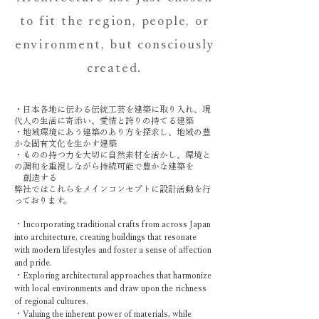
to fit the region, people, or
environment, but consciously
created.
・日本各地に伝わる伝統工芸を建築に取り入れ、現
代人の生活に寄添い、愛情と誇りの持てる建築
・地域環境にあう建築のあり方を探求し、地域の豊
かな固有文化を生かす建築
・ものの持つ力を大切に自然素材を活かし、環境と
の調和を重視しながら持続可能で豊かな
建築を
創造する
弊社ではこれらをメインコンセプトに設計活動を行
っております。
・Incorporating traditional crafts from across Japan
into architecture, creating buildings that resonate
with modern lifestyles and foster a sense of affection
and pride.
・Exploring architectural approaches that harmonize
with local environments and draw upon the richness
of regional cultures.
・Valuing the inherent power of materials, while