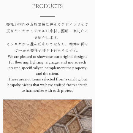
PRODUCTS
弊社が物件やお施主様に併せてデザインさせて
頂きましたオリジナルの床材、照明、表札など
を紹介します。
​カタログから選んだものではなく、物件に併せ
て一から弊社で造り上げたものです。
We are pleased to showcase our original designs
for flooring, lighting, signage, and more, each
created specifically to complement the property
and the client.
These are not items selected from a catalog, but
bespoke pieces that we have crafted from scratch
to harmonize with each project.