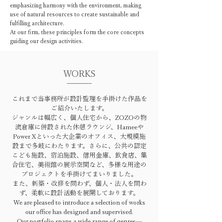
emphasizing harmony with the environment, making
use of natural resources to create sustainable and
fulfilling architecture.
At our firm, these principles form the core concepts
guiding our design activities.
WORKS
これまで当事務所が設計監理を手掛けた作品を
ご紹介いたします。
ジャンルは幅広く、個人住宅から、ZOZOの物
流倉庫に併設された休憩ラウンジ、Hameeや
Power Xといった大企業のオフィス、大規模施
設まで多岐にわたります。さらに、公共の認定
こども施設、宿泊施設、信用金庫、飲食店、集
合住宅、美術館の展示空間など、多様な用途の
プロジェクトを手掛けてまいりました。
また、新築・改修を問わず、個人・法人を問わ
ず、柔軟に設計活動を展開しております。
We are pleased to introduce a selection of works
our office has designed and supervised.
Our portfolio spans a wide range of genres—