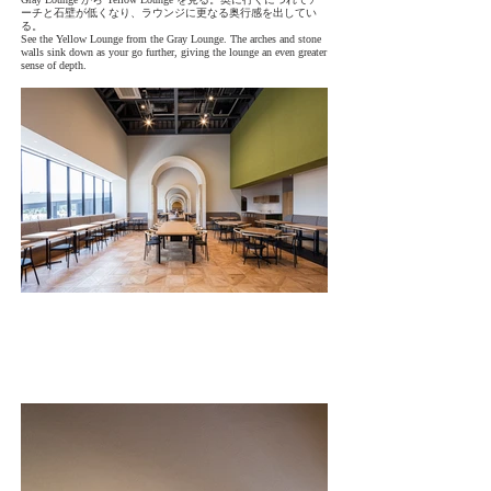
ーチと石壁が低くなり、ラウンジに更なる奥行感を出してい
る。
See the Yellow Lounge from the Gray Lounge. The arches and stone
walls sink down as your go further, giving the lounge an even greater
sense of depth.