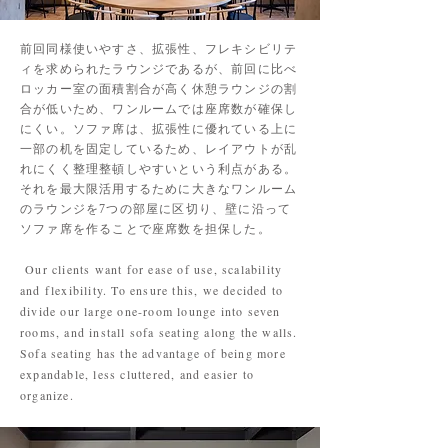
前回同様使いやすさ、拡張性、フレキシビリテ
ィを求められたラウンジであるが、前回に比べ
ロッカー室の面積割合が高く休憩ラウンジの割
合が低いため、ワンルームでは座席数が確保し
にくい。ソファ席は、拡張性に優れている上に
一部の机を固定しているため、レイアウトが乱
れにくく整理整頓しやすいという利点がある。
それを最大限活用するために大きなワンルーム
のラウンジを7つの部屋に区切り、壁に沿って
ソファ席を作ることで座席数を担保した。
Our clients want for ease of use, scalability
and flexibility. To ensure this, we decided to
divide our large one-room lounge into seven
rooms, and install sofa seating along the walls.
Sofa seating has the advantage of being more
expandable, less cluttered, and easier to
organize.