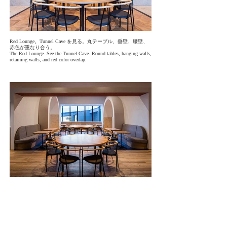
Red Lounge。Tunnel Cave を見る。丸テーブル、垂壁、腰壁、
赤色が重なり合う。
The Red Lounge. See the Tunnel Cave. Round tables, hanging walls,
retaining walls, and red color overlap.