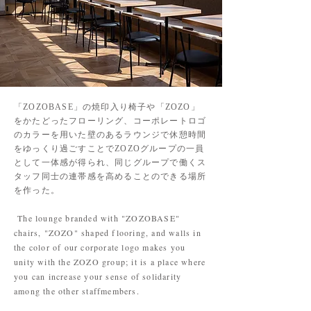
「ZOZOBASE」の焼印入り椅子や「ZOZO」
をかたどったフローリング、コーポレートロゴ
のカラーを用いた壁のあるラウンジで休憩時間
をゆっくり過ごすことでZOZOグループの一員
として一体感が得られ、同じグループで働くス
タッフ同士の連帯感を高めることのできる場所
を作った。
The lounge branded with "ZOZOBASE"
chairs, "ZOZO" shaped flooring, and walls in
the color of our corporate logo makes you
unity with the ZOZO group; it is a place where
you can increase your sense of solidarity
among the other staff
members.