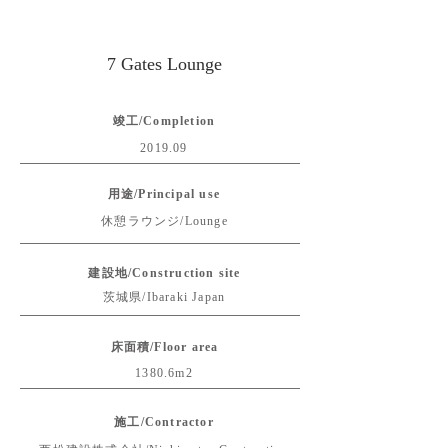
7 Gates Lounge
竣工/Completion
2019.09
用途/Principal use
休憩ラウンジ/Lounge
建設地/Construction site
茨城県/Ibaraki Japan
床面積/Floor area
1380.6m2
施工/Contractor