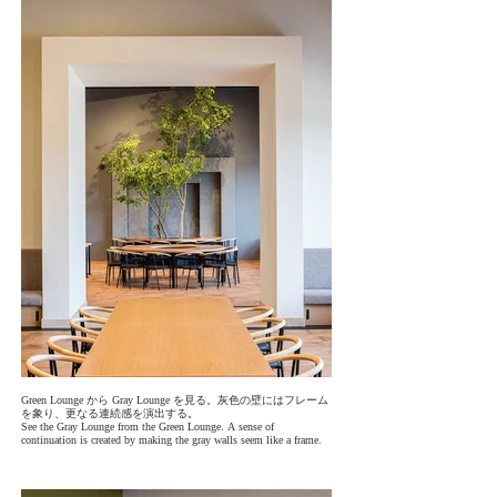
Green Lounge から Gray Lounge を見る。灰色の壁にはフレーム
を象り、更なる連続感を演出する。
See the Gray Lounge from the Green Lounge. A sense of
continuation is created by making the gray walls seem like a frame.