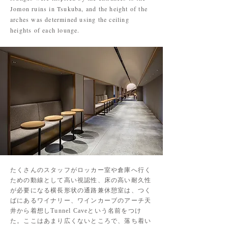
Jomon ruins in Tsukuba, and the height of the
arches was determined using the ceiling
heights of each lounge.
たくさんのスタッフがロッカー室や倉庫へ行く
ための動線として高い視認性、床の高い耐久性
が必要になる横長形状の通路兼休憩室は、つく
ばにあるワイナリー、ワインカーブのアーチ天
井から着想しTunnel Caveという名前をつけ
た。ここはあまり広くないところで、落ち着い