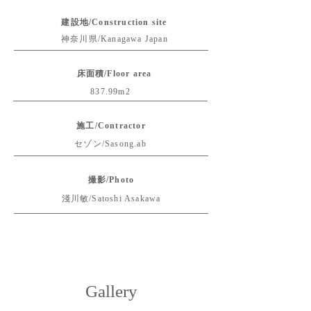
建設地/Construction site
神奈川県/Kanagawa Japan
床面積/Floor area
837.99m2
施工/Contractor
セゾン/Sasong.ab
撮影/Photo
淺川敏/Satoshi Asakawa
Gallery