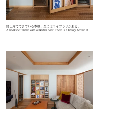
隠し扉でできている本棚。奥にはライブラリがある。
A bookshelf made with a hidden door. There is a library behind it.