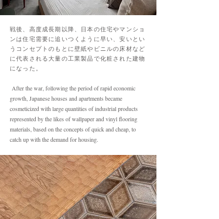
戦後、高度成長期以降、日本の住宅やマンショ
ンは住宅需要に追いつくように早い、安いとい
うコンセプトのもとに壁紙やビニルの床材など
に代表される大量の工業製品で化粧された建物
になった。
After the war, following the period of rapid economic
growth, Japanese houses and apartments became
cosmeticized with large quantities of industrial products
represented by the likes of wallpaper and vinyl flooring
materials, based on the concepts of quick and cheap, to
catch up with the demand for housing.