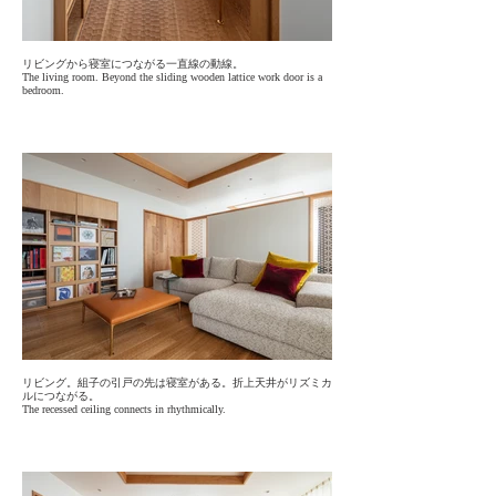
リビングから寝室につながる一直線の動線。
The living room. Beyond the sliding wooden lattice work door is a
bedroom.
リビング。組子の引戸の先は寝室がある。折上天井がリズミカ
ルにつながる。
The recessed ceiling connects in rhythmically.