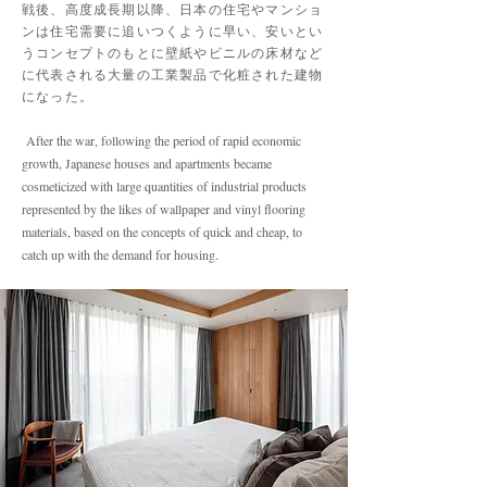
戦後、高度成長期以降、日本の住宅やマンショ
ンは住宅需要に追いつくように早い、安いとい
うコンセプトのもとに壁紙やビニルの床材など
に代表される大量の工業製品で化粧された建物
になった。
After the war, following the period of rapid economic
growth, Japanese houses and apartments became
cosmeticized with large quantities of industrial products
represented by the likes of wallpaper and vinyl flooring
materials, based on the concepts of quick and cheap, to
catch up with the demand for housing.