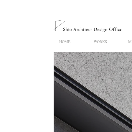
HOME
WORKS
M