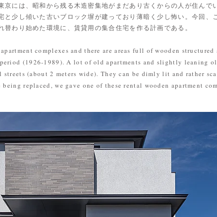
東京には、昭和から残る木造密集地がまだあり古くからの人が住んでい
宅と少し傾いた古いブロック塀が建っており薄暗く少し怖い。今回、
れ替わり始めた環境に、賃貸用の集合住宅を作る計画である。
apartment complexes and there are areas full of wooden structured 
eriod (1926-1989). A lot of old apartments and slightly leaning ol
l streets (about 2 meters wide). They can be dimly lit and rather sca
e being replaced, we gave one of these rental wooden apartment comp