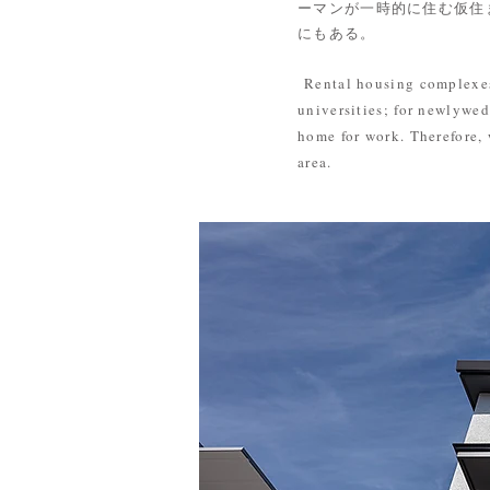
ーマンが一時的に住む仮住
にもある。
Rental housing complexes 
universities; for newlywed
home for work. Therefore, 
area.