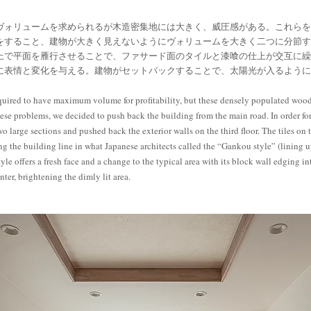
ヴォリュームを求められるが木造密集地には大きく、威圧感がある。これらを
をすること、建物が大きく見えないようにヴォリュームを大きく二つに分節す
上で平面を雁行させることで、ファサード面のタイルと漆喰の仕上が交互に繰
に表情と変化を与える。建物がセットバックすることで、太陽光が入るように
uired to have maximum volume for profitability, but these densely populated wood
hese problems, we decided to push back the building from the main road. In order for
wo large sections and pushed back the exterior walls on the third floor. The tiles on t
ng the building line in what Japanese architects called the “Gankou style” (lining u
style offers a fresh face and a change to the typical area with its block wall edging 
nter, brightening the dimly lit area.