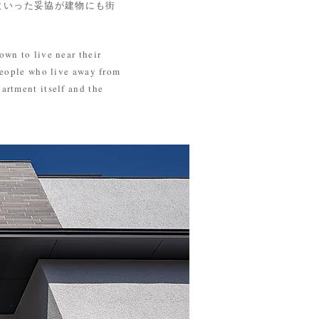
といった妥協が建物にも街
own to live near their
 people who live away from
artment itself and the