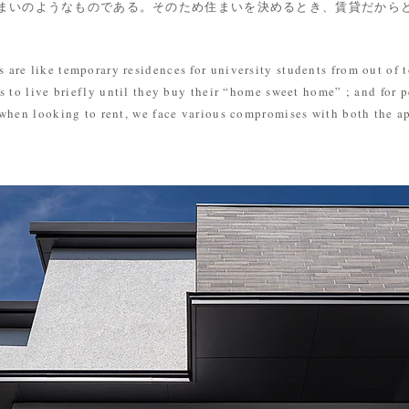
まいのようなものである。そのため住まいを決めるとき、賃貸だから
are like temporary residences for university students from out of t
s to live briefly until they buy their “home sweet home” ; and for
when looking to rent, we face various compromises with both the ap