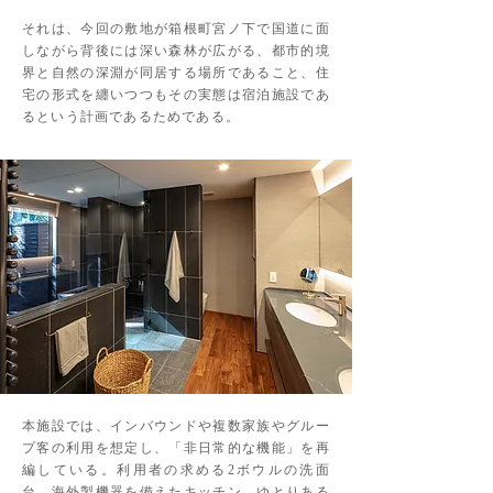
それは、今回の敷地が箱根町宮ノ下で国道に面
しながら背後には深い森林が広がる、都市的境
界と自然の深淵が同居する場所であること、住
宅の形式を纏いつつもその実態は宿泊施設であ
るという計画であるためである。
本施設では、インバウンドや複数家族やグルー
プ客の利用を想定し、「非日常的な機能」を再
編している。利用者の求める2ボウルの洗面
台、海外製機器を備えたキッチン、ゆとりある