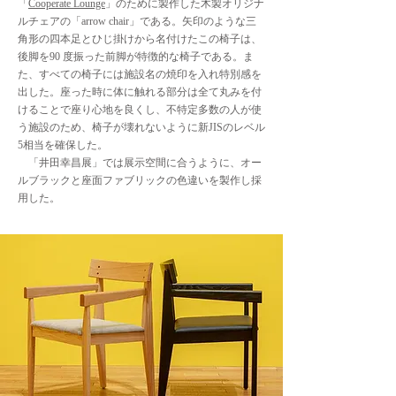
「
Cooperate Lounge
」のために製作した木製オリジナ
ルチェアの「arrow chair」である。矢印のような三
角形の四本足とひじ掛けから名付けたこの椅子は、
後脚を90 度振った前脚が特徴的な椅子である。ま
た、すべての椅子には施設名の焼印を入れ特別感を
出した。座った時に体に触れる部分は全て丸みを付
けることで座り心地を良くし、不特定多数の人が使
う施設のため、椅子が壊れないように新JISのレベル
5相当を確保した。
「井田幸昌展」では展示空間に合うように、オー
ルブラックと座面ファブリックの色違いを製作し採
用した。