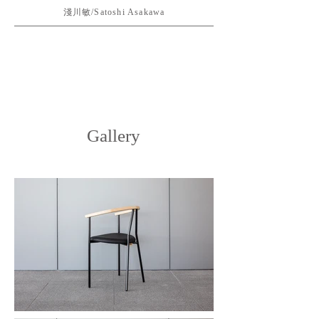
淺川敏/Satoshi Asakawa
Gallery