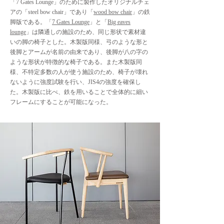
「7 Gates Lounge」のために製作したオリジナルチェ
アの「steel bow chair」であり「
wood bow chair
」の鉄
脚版である。「
7 Gates Lounge
」と「
Big eaves
lounge
」は隣通しの施設のため、同じ形状で素材違
いの脚の椅子とした。木製版同様、弓のような形と
後脚とアームが名前の由来であり、後脚が八の字の
ような形状が特徴的な椅子である。また木製版同
様、不特定多数の人が使う施設のため、椅子が壊れ
ないように強度試験を行い、JIS4の強度を確保し
た。木製版に比べ、鉄を用いることで全体的に細い
フレームにすることが可能になった。